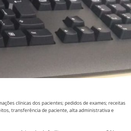
ções clínicas dos pacientes; pedidos de exames; receitas
os, transferência de paciente, alta administrativa e